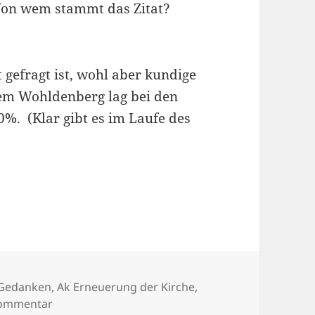
 Von wem stammt das Zitat?
t gefragt ist, wohl aber kundige
em Wohldenberg lag bei den
%. (Klar gibt es im Laufe des
fen rätseln über Rücktritte
Gedanken
,
Ak Erneuerung der Kirche
,
zu Ungeduld mit der Kirche – Pfingsttreffen rätse
Kommentar