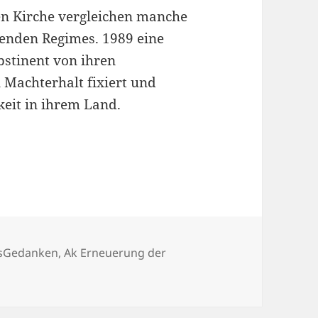
en Kirche vergleichen manche
nden Regimes. 1989 eine
bstinent von ihren
 Machterhalt fixiert und
keit in ihrem Land.
 Missbrauchsstudie und bischöfliche Antworten
sGedanken
,
Ak Erneuerung der
-bewusst-sein: Die Münsteraner Missbrauchsstudie und bi