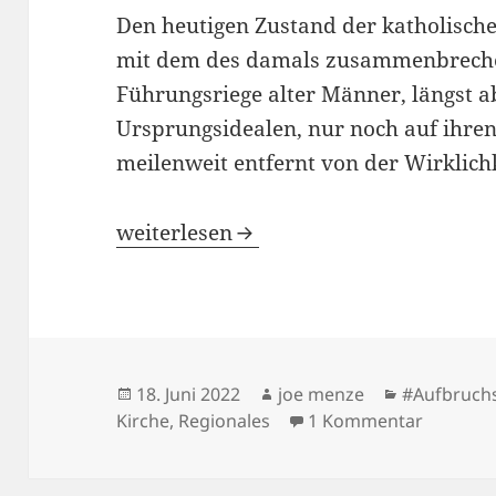
Den heutigen Zustand der katholisch
mit dem des damals zusammenbreche
Führungsriege alter Männer, längst a
Ursprungsidealen, nur noch auf ihren
meilenweit entfernt von der Wirklich
Macht-bewusst-sein: Die Münsteraner
weiterlesen
Veröffentlicht
Autor
Kategorien
18. Juni 2022
joe menze
#Aufbruch
am
zu Macht
Kirche
,
Regionales
1 Kommentar