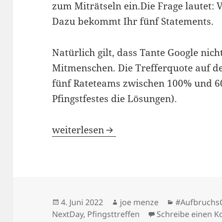
zum Miträtseln ein.Die Frage lautet:
Dazu bekommt Ihr fünf Statements.
Natürlich gilt, dass Tante Google nich
Mitmenschen. Die Trefferquote auf d
fünf Rateteams zwischen 100% und 60
Pfingstfestes die Lösungen).
Ungeduld mit der Kirche – Pfingsttref
weiterlesen
Veröffentlicht
Autor
Kategorien
4. Juni 2022
joe menze
#Aufbruchs
am
NextDay
,
Pfingsttreffen
Schreibe einen 