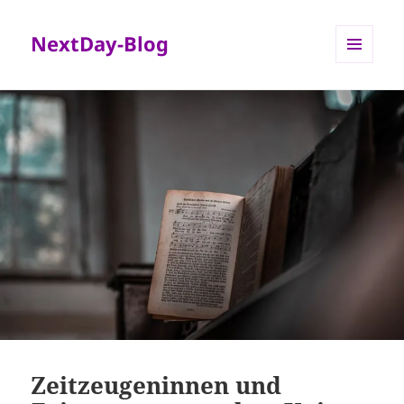
NextDay-Blog
MENÜ
UND
WIDGETS
Zeitzeugeninnen und