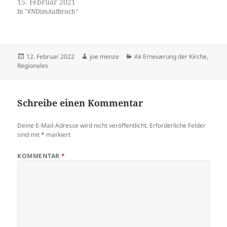
15. Februar 2021
In "#NDimAufbruch"
Veröffentlicht
Autor
Kategorien
12. Februar 2022
joe menze
Ak Erneuerung der Kirche
,
am
Regionales
Schreibe einen Kommentar
Deine E-Mail-Adresse wird nicht veröffentlicht.
Erforderliche Felder
sind mit
*
markiert
KOMMENTAR
*